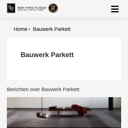
Home
Bauwerk Parkett
ngen
 Policy
Bauwerk Parkett
oneel
onele
s zijn
Berichten over Bauwerk Parkett:
kelijk om
bsite te
ken. Ze
 gebruikt
asisfuncties
der deze