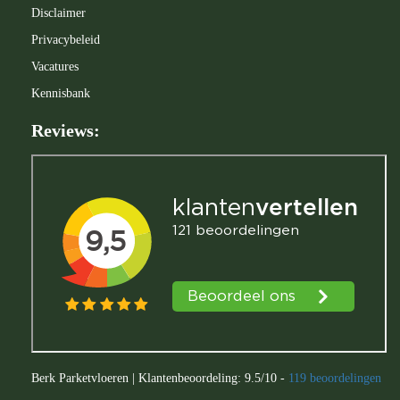
Disclaimer
 op de
e. Hierdoor
Privacybeleid
 website-
Vacatures
ren
Kennisbank
nte
enties
Reviews:
gebaseerd
 gedrag van
ezoeker.
uren
Berk Parketvloeren
|
Klantenbeoordeling:
9.5
/
10
-
119
beoordelingen