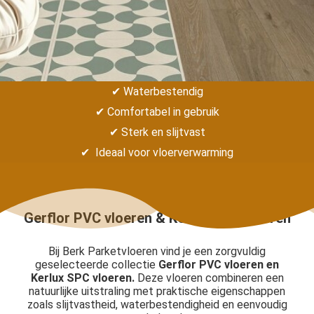
s kan de
e niet
oneren.
ieken
ische
✔ Waterbestendig
s worden
✔ Comfortabel in gebruik
kt om
✔ Sterk en slijtvast
em
✔ Ideaal voor vloerverwarming
tie te
elen over
drag van
zoeker op
Gerflor PVC vloeren & Kerlux SPC vloeren
site.
Bij Berk Parketvloeren vind je een zorgvuldig
ing
geselecteerde collectie
Gerflor PVC vloeren en
ingcookies
Kerlux SPC vloeren.
Deze vloeren combineren een
natuurlijke uitstraling met praktische eigenschappen
 gebruikt
zoals slijtvastheid, waterbestendigheid en eenvoudig
oekers te