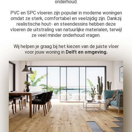
onderhoud.
 op de
e. Hierdoor
PVC en SPC vloeren zijn populair in moderne woningen
omdat ze sterk, comfortabel en veelzijdig zijn. Dankzij
 website-
realistische hout- en steendessins hebben deze
ren
vloeren de uitstraling van natuurlijke materialen, terwijl
nte
ze veel minder onderhoud vragen.
enties
Wij helpen je graag bij het kiezen van de juiste vloer
gebaseerd
voor jouw woning in
Delft en omgeving.
 gedrag van
ezoeker.
uren