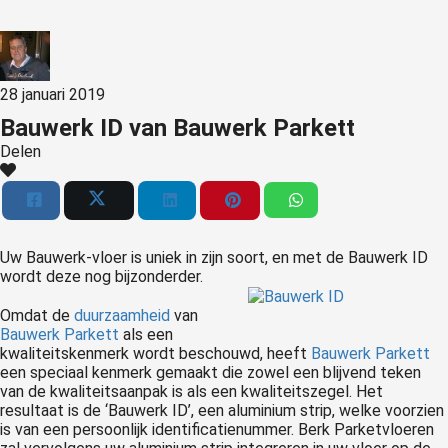
s kan de
e niet
oneren.
28 januari 2019
ieken
Bauwerk ID van Bauwerk Parkett
ische
Delen
s worden
kt om
em
tie te
elen over
Uw Bauwerk-vloer is uniek in zijn soort, en met de Bauwerk ID
drag van
wordt deze nog bijzonderder.
zoeker op
Omdat de
duurzaamheid
van
site.
Bauwerk Parkett
als een
kwaliteitskenmerk wordt beschouwd, heeft
Bauwerk Parkett
ing
een speciaal kenmerk gemaakt die zowel een blijvend teken
van de kwaliteitsaanpak is als een kwaliteitszegel. Het
ingcookies
resultaat is de ‘Bauwerk ID’, een aluminium strip, welke voorzien
 gebruikt
is van een persoonlijk identificatienummer. Berk Parketvloeren
oekers te