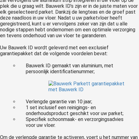
zal vervolgens uw aluminium strip integreren in uw vloer op de
 op de
plek die u graag wilt. Bauwerk ID’s zijn er in de juiste maten voor
elk geselecteerd parket. Dankzij de lengteas en de groef past
e. Hierdoor
deze naadloos in uw vloer. Nadat u uw parketvloer heeft
 website-
geregistreerd, kunt u er vervolgens zeker van zijn dat u alle
ren
nodige stappen hebt ondernomen om een optimale verzorging
nte
en tevens onderhoud van uw vloer te garanderen.
enties
Uw Bauwerk ID wordt geleverd met een exclusief
gebaseerd
garantiepakket dat de volgende voordelen bevat:
 gedrag van
ezoeker.
Bauwerk ID gemaakt van aluminium, met
persoonlijk identificatienummer;
uren
Verlengde garantie van 10 jaar;
1 set inclusief een reinigings- en
onderhoudsproduct geschikt voor uw parket;
Specifiek schoonmaak- en verzorgingsadvies
voor uw vloer.
Om de verlengde garantie te activeren, voert u het nummer van