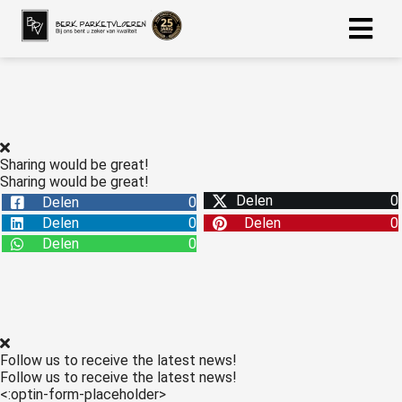
ngen
 Policy
Sharing would be great!
Sharing would be great!
Delen
0
Delen
0
oneel
Delen
0
Delen
0
onele
Delen
0
s zijn
kelijk om
bsite te
ken. Ze
 gebruikt
Follow us to receive the latest news!
asisfuncties
Follow us to receive the latest news!
der deze
<:optin-form-placeholder>