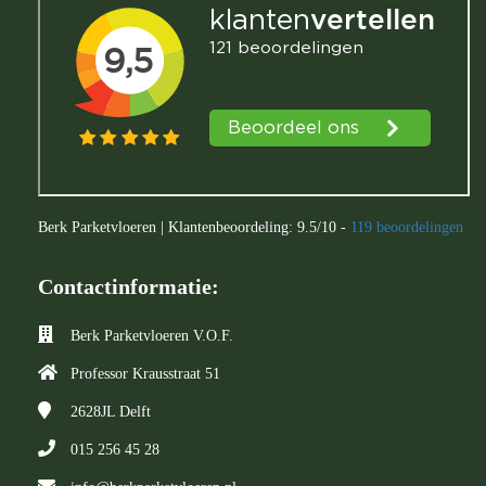
Berk Parketvloeren
|
Klantenbeoordeling:
9.5
/
10
-
119
beoordelingen
Contactinformatie:
Berk Parketvloeren V.O.F.
Professor Krausstraat 51
2628JL
Delft
015 256 45 28