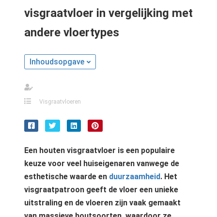
s kan de
visgraatvloer in vergelijking met
e niet
oneren.
andere vloertypes
ieken
Inhoudsopgave
ische
s worden
kt om
em
Visgraatvloeren
tie te
elen over
drag van
zoeker op
Een houten visgraatvloer is een populaire
site.
keuze voor veel huiseigenaren vanwege de
ing
esthetische waarde en
duurzaamheid
. Het
visgraatpatroon geeft de vloer een unieke
ingcookies
 gebruikt
uitstraling en de vloeren zijn vaak gemaakt
oekers te
van massieve houtsoorten, waardoor ze