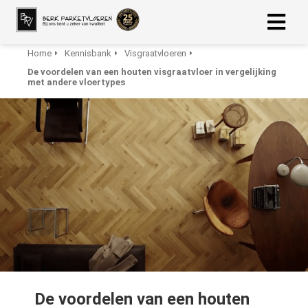
Home
Kennisbank
Visgraatvloeren
De voordelen van een houten visgraatvloer in vergelijking
ngen
met andere vloertypes
 Policy
oneel
onele
s zijn
kelijk om
bsite te
ken. Ze
 gebruikt
asisfuncties
De voordelen van een houten
der deze