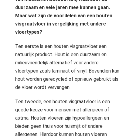
 op de
duurzaam en vele jaren mee kunnen gaan.
e. Hierdoor
Maar wat zijn de voordelen van een houten
 website-
visgraatvloer in vergelijking met andere
ren
vloertypes?
nte
enties
Ten eerste is een houten visgraatvloer een
gebaseerd
natuurlijk product. Hout is een duurzaam en
 gedrag van
milieuvriendelijk alternatief voor andere
ezoeker.
vloertypen zoals laminaat of vinyl. Bovendien kan
hout worden gerecycled of opnieuw gebruikt als
uren
de vloer wordt vervangen.
Ten tweede, een houten visgraatvloer is een
goede keuze voor mensen met allergieën of
astma. Houten vloeren zijn hypoallergeen en
bieden geen thuis voor huismijt of andere
allergenen. Hierdoor kunnen houten vloeren