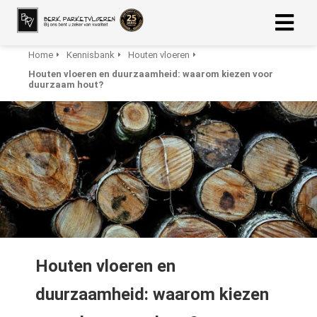
Home
Kennisbank
Houten vloeren
Houten vloeren en duurzaamheid: waarom kiezen voor
ngen
duurzaam hout?
 Policy
oneel
onele
s zijn
kelijk om
bsite te
ken. Ze
Houten vloeren en
 gebruikt
asisfuncties
duurzaamheid: waarom kiezen
der deze