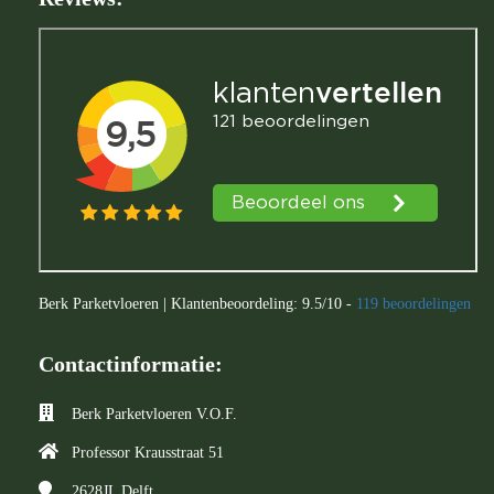
Berk Parketvloeren
|
Klantenbeoordeling:
9.5
/
10
-
119
beoordelingen
Contactinformatie:
Berk Parketvloeren V.O.F.
Professor Krausstraat 51
2628JL
Delft