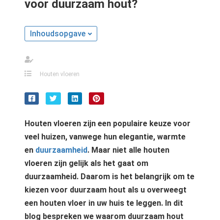
voor duurzaam hout?
s kan de
e niet
oneren.
Inhoudsopgave
ieken
ische
Houten vloeren
s worden
kt om
em
tie te
elen over
Houten vloeren zijn een populaire keuze voor
drag van
veel huizen, vanwege hun elegantie, warmte
zoeker op
en
duurzaamheid
. Maar niet alle houten
site.
vloeren zijn gelijk als het gaat om
duurzaamheid. Daarom is het belangrijk om te
ing
kiezen voor duurzaam hout als u overweegt
ingcookies
een houten vloer in uw huis te leggen. In dit
 gebruikt
blog bespreken we waarom duurzaam hout
oekers te