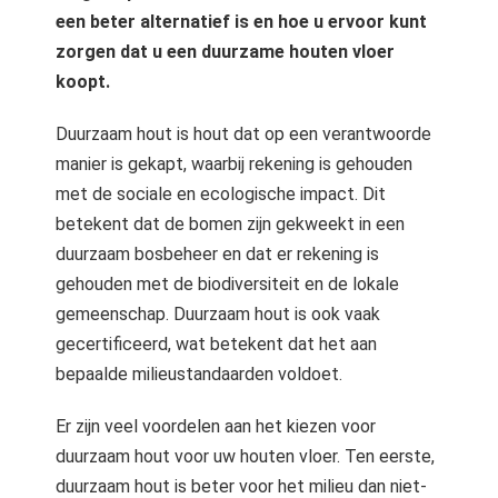
 op de
een beter alternatief is en hoe u ervoor kunt
e. Hierdoor
zorgen dat u een duurzame houten vloer
 website-
koopt.
ren
nte
Duurzaam hout is hout dat op een verantwoorde
enties
manier is gekapt, waarbij rekening is gehouden
gebaseerd
met de sociale en ecologische impact. Dit
 gedrag van
betekent dat de bomen zijn gekweekt in een
ezoeker.
duurzaam bosbeheer en dat er rekening is
gehouden met de biodiversiteit en de lokale
uren
gemeenschap. Duurzaam hout is ook vaak
gecertificeerd, wat betekent dat het aan
bepaalde milieustandaarden voldoet.
Er zijn veel voordelen aan het kiezen voor
duurzaam hout voor uw houten vloer. Ten eerste,
duurzaam hout is beter voor het milieu dan niet-