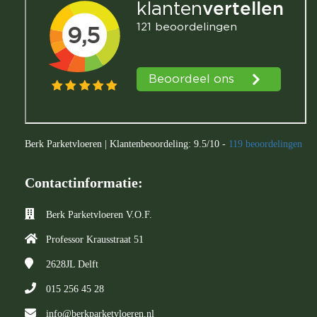
Berk Parketvloeren
|
Klantenbeoordeling:
9.5
/
10
-
119
beoordelingen
Contactinformatie:
Berk Parketvloeren V.O.F.
Professor Krausstraat 51
2628JL
Delft
015 256 45 28
info@berkparketvloeren.nl