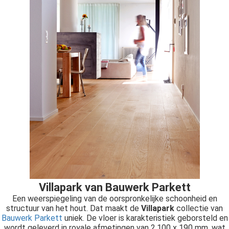
 op de
e. Hierdoor
 website-
ren
nte
enties
gebaseerd
 gedrag van
ezoeker.
uren
Villapark van Bauwerk Parkett
Een weerspiegeling van de oorspronkelijke schoonheid en
structuur van het hout. Dat maakt de
Villapark
collectie van
Bauwerk Parkett
uniek. De vloer is karakteristiek geborsteld en
wordt geleverd in royale afmetingen van 2.100 x 190 mm, wat