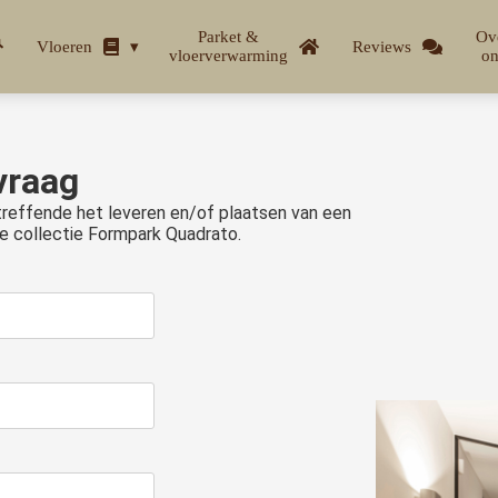
Parket &
Ov
Vloeren
Reviews
vloerverwarming
on
vraag
etreffende het leveren en/of plaatsen van een
de collectie Formpark Quadrato.