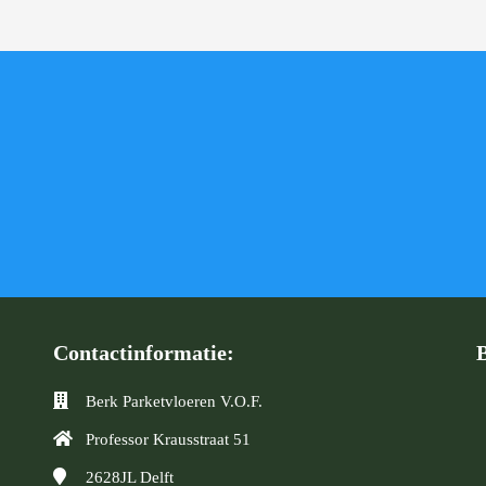
Contactinformatie:
Berk Parketvloeren V.O.F.
Professor Krausstraat 51
2628JL
Delft