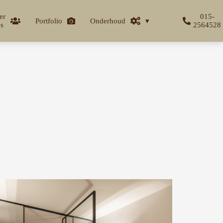
er
015-
Portfolio
Onderhoud
s
2564528