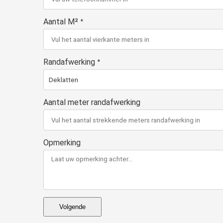
ezoeker.
Aantal M²
*
Voorkeuren opslaan
Randafwerking
*
Aantal meter randafwerking
Opmerking
Volgende