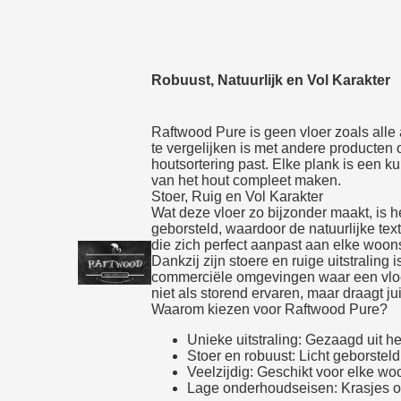
Robuust, Natuurlijk en Vol Karakter
Raftwood Pure is geen vloer zoals alle a
te vergelijken is met andere producten o
houtsortering past. Elke plank is een k
van het hout compleet maken.
Stoer, Ruig en Vol Karakter
Wat deze vloer zo bijzonder maakt, is he
geborsteld, waardoor de natuurlijke text
die zich perfect aanpast aan elke woonsti
Dankzij zijn stoere en ruige uitstralin
commerciële omgevingen waar een vloer
niet als storend ervaren, maar draagt jui
Waarom kiezen voor Raftwood Pure?
Unieke uitstraling: Gezaagd uit h
Stoer en robuust: Licht geborsteld
Veelzijdig: Geschikt voor elke wo
Lage onderhoudseisen: Krasjes of 