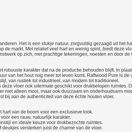
nderen. Het is een stukje natuur, zorgvuldig gezaagd uit het har
p de markt. Met relatief veel hart en weinig spint, biedt deze vlo
unstwerk op zich, met prachtige tekeningen, noesten en door de 
t robuuste karakter dat na de productie behouden blijft. In plaa
uur van het hout nog meer tot leven komt. Raftwood Pure is de vl
jl, van rustiek tot industrieel, van modern tot traditioneel.
g is deze vloer ook uitermate geschikt voor drukbelopen ruimtes.
 niet alleen mooi, maar ook duurzaam en onderhoudsarm moet zi
st bij aan de authenticiteit van deze échte houten vloer.
et hart van de boom voor een exclusieve look.
 voor een rauw, natuurlijk karakter.
onstijl en ideale keuze voor drukbezochte ruimtes.
deukjes versterken juist de charme van de vloer.