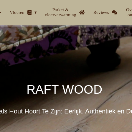
Parket &
Ov
Vloeren
Reviews
vloerverwarming
on
RAFT WOOD
ls Hout Hoort Te Zijn: Eerlijk, Authentiek en