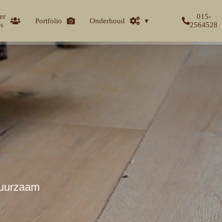
er
015-
Portfolio
Onderhoud
s
2564528
 Duurzaam