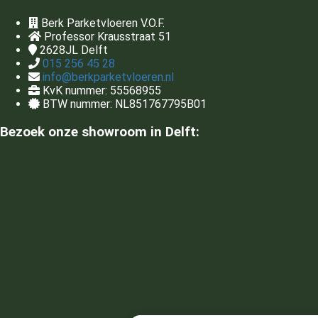
Berk Parketvloeren V.O.F.
Professor Krausstraat 51
2628JL
Delft
015 256 45 28
info@berkparketvloeren.nl
KvK nummer: 55568955
BTW nummer: NL851767795B01
Bezoek onze showroom in Delft: