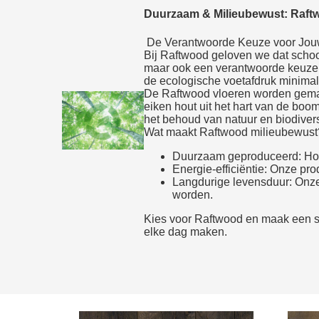
Duurzaam & Milieubewust: Raft
De Verantwoorde Keuze voor Jouw
Bij Raftwood geloven we dat schoo
maar ook een verantwoorde keuze 
de ecologische voetafdruk minimal
De Raftwood vloeren worden gemaak
eiken hout uit het hart van de boo
het behoud van natuur en biodiversi
Wat maakt Raftwood milieubewust
Duurzaam geproduceerd: Hout
Energie-efficiëntie: Onze pr
Langdurige levensduur: Onze
worden.
Kies voor Raftwood en maak een sta
elke dag maken.