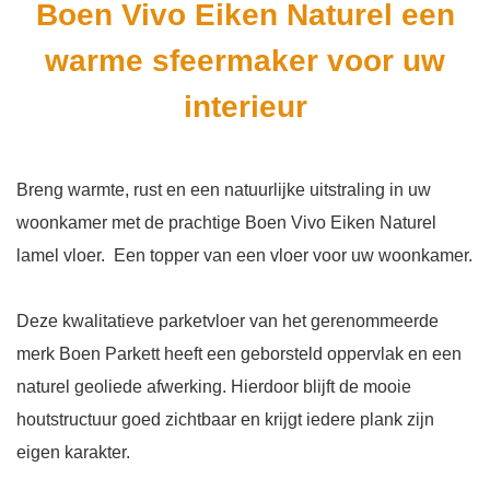
Boen Vivo Eiken Naturel een
 op de
e. Hierdoor
warme sfeermaker voor uw
 website-
ren
interieur
nte
enties
gebaseerd
Breng warmte, rust en een natuurlijke uitstraling in uw
 gedrag van
woonkamer met de prachtige Boen Vivo Eiken Naturel
ezoeker.
lamel vloer. Een topper van een vloer voor uw woonkamer.
uren
Deze kwalitatieve parketvloer van het gerenommeerde
merk Boen Parkett heeft een geborsteld oppervlak en een
naturel geoliede afwerking. Hierdoor blijft de mooie
houtstructuur goed zichtbaar en krijgt iedere plank zijn
eigen karakter.